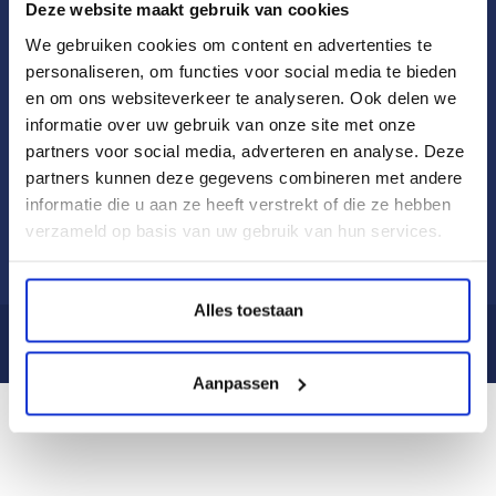
Deze website maakt gebruik van cookies
Vervangingsfonds (2025):
We gebruiken cookies om content en advertenties te
De maandelijks bijdrage bedraagt: € 44,75 per maand.
Meer informatie
personaliseren, om functies voor social media te bieden
Bodeminformatie:
en om ons websiteverkeer te analyseren. Ook delen we
Volgens Naca4u zijn er geen bijzonderheden aantroffen ten
informatie over uw gebruik van onze site met onze
aanzien van de kwaliteit van de bodem.
Sinke Komejan
partners voor social media, adverteren en analyse. Deze
Kenmerken overeenkomst:
partners kunnen deze gegevens combineren met andere
Ingeval u verdere interesse heeft en er uiteindelijk een
informatie die u aan ze heeft verstrekt of die ze hebben
overeenkomst tot stand komt, gelden de volgende bepalingen:
verzameld op basis van uw gebruik van hun services.
Prins Hendrikweg 0ong
Koopovereenkomst:
VLISSINGEN
Op basis van NVM-model.
€ 190,- per m² per jaar
Alles toestaan
Fiscaal:
De suite zal worden geleverd met toepassing van art. 37d Wet op
Voorwaarden
Privacyverklaring
de Omzetbelasting, waarbij de koper voor wat betreft de btw-
Bedrijfsruimte
Aanpassen
aspecten in de plaats treedt van verkoper.
Zekerheidstelling:
Een waarborgsom, ter grootte van 10% van de koopsom te
storten op rekening van of af te geven als bankgarantie bij de
Beschikbaar
notaris uiterlijk 10 dagen na het tekenen van de