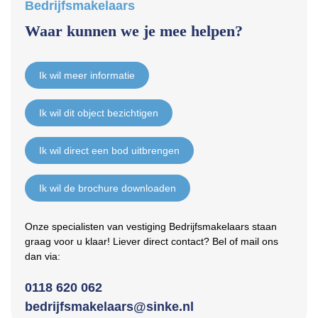
Bedrijfsmakelaars
– Oppervlakteca. 32 m2 GBO
– Verhuurverplichting van toepassing;
Waar kunnen we je mee helpen?
– Dicht bij de dorpskern en het bosgebied en strand gelegen
– Aanvaarding in overleg
Ik wil meer informatie
Locatie:
Burgh-Haamstede is al decennia een geliefde bestemming voor
rustzoekers, natuurliefhebbers en recreanten die waarde hechten
Ik wil dit object bezichtigen
aan ruimte, stilte en Zeeuwse kwaliteit van leven. Gelegen op
Schouwen-Duiveland, tussen uitgestrekte duingebieden en brede
Ik wil direct een bod uitbrengen
zandstranden, combineert het dorp de charme van een
historische kern met de allure van een moderne badplaats. De
directe omgeving biedt talloze wandel- en fietsroutes,
Ik wil de brochure downloaden
natuurgebieden zoals de Zeepeduinen en Boswachterij
Westerschouwen, én snelle toegang tot voorzieningen in onder
Onze specialisten van vestiging Bedrijfsmakelaars staan
meer Zierikzee en Goes.
graag voor u klaar! Liever direct contact? Bel of mail ons
De gemeente Schouwen-Duiveland investeert actief in de
dan via:
ruimtelijke en toeristische toekomst van Burgh-Haamstede. Met
de nieuwe dorpsvisie, die gericht is op duurzame recreatie,
0118 620 062
landschappelijke inpassing en kwaliteitsverbetering van het
bedrijfsmakelaars@sinke.nl
verblijfstoerisme, wordt het dorp klaargemaakt voor de toekomst.