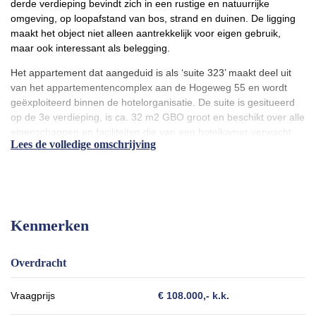
derde verdieping bevindt zich in een rustige en natuurrijke
omgeving, op loopafstand van bos, strand en duinen. De ligging
maakt het object niet alleen aantrekkelijk voor eigen gebruik,
maar ook interessant als belegging.
Het appartement dat aangeduid is als ‘suite 323’ maakt deel uit
van het appartementencomplex aan de Hogeweg 55 en wordt
geëxploiteerd binnen de hotelorganisatie. De suite is gesitueerd
op de 3e verdieping, is ca. 32 m2 GBO groot en beschikt over alle
eigenschappen en faciliteiten die van een hotelkamer verwacht
Lees de volledige omschrijving
mogen worden. De suite is voorzien van een ruim slaapgedeelte
met een extra groot tweepersoonsbed, een mini koelkast, een
moderne televisie, een ruim opgezette badkamer met
inloopdouche en een dubbele wastafel. Het appartement wordt
volledig gemeubileerd verkocht en is direct inzetbaar binnen de
bestaande verhuurexploitatie.
Kenmerken
Een belangrijk aspect bij aankoop is de verhuurverplichting. De
suite maakt integraal deel uit van de centrale hotelverhuur,
Overdracht
waarbij de eigenaar van een gegarandeerd bruto rendement van
5,5% per jaar geniet. Eigen gebruik is toegestaan, maar
Vraagprijs
€ 108.000,- k.k.
uitsluitend in overleg met de exploitatiepartner en onder bepaalde