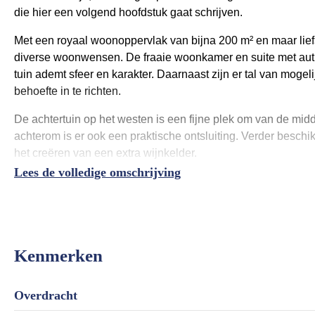
die hier een volgend hoofdstuk gaat schrijven.
Met een royaal woonoppervlak van bijna 200 m² en maar liefs
diverse woonwensen. De fraaie woonkamer en suite met aut
tuin ademt sfeer en karakter. Daarnaast zijn er tal van mog
behoefte in te richten.
De achtertuin op het westen is een fijne plek om van de mid
achterom is er ook een praktische ontsluiting. Verder beschik
het creëren van een extra wijnkelder.
Lees de volledige omschrijving
De ligging is ronduit uniek: midden in het gezellige centrum
strand en de zee op loopafstand. Hier woon je op een plek w
samenkomen.
Kortom, Noordstraat 7 is een bijzonder pand met een ziel, k
Kenmerken
door de ruimte, de charme en de mogelijkheden die dit huis b
Algemeen:
Overdracht
– Woonoppervlakte ca. 200 m²