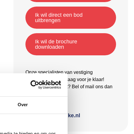
Ik wil direct een bod
uitbrengen
Ik wil de brochure
downloaden
Onze specialisten van vestiging
Middelburg staan graag voor je klaar!
Liever direct contact? Bel of mail ons dan
via:
Over
0118 689 000
middelburg@sinke.nl
 media te bieden en om ons