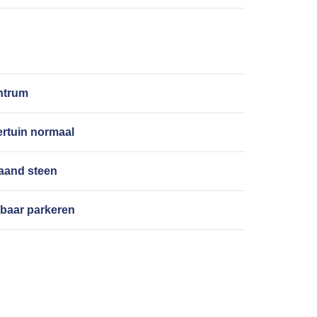
ntrum
rtuin normaal
taand steen
baar parkeren