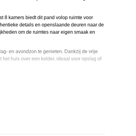
t 8 kamers biedt dit pand volop ruimte voor
hentieke details en openslaande deuren naar de
elijkheden om de ruimtes naar eigen smaak en
dag- en avondzon te genieten. Dankzij de vrije
t het huis over een kelder, ideaal voor opslag of
 van Domburg, met winkels, restaurants, het
aar historie, comfort en de Zeeuwse kust
laar voor een nieuwe toekomst. Laat je verrassen
iedt.